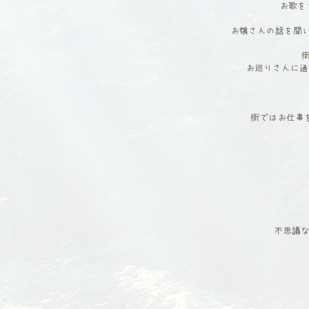
​お歌
お嬢さんの話を聞
お巡りさんに通
街ではお仕事
不思議な