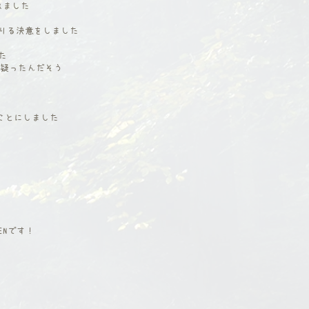
れました
を降りる決意をしました
た
を疑ったんだそう
ことにしました
ENです！