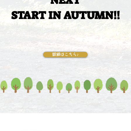
NEXT
NEXT
START IN AUTUMN!!
START IN AUTUMN!!
詳細はこちら♪