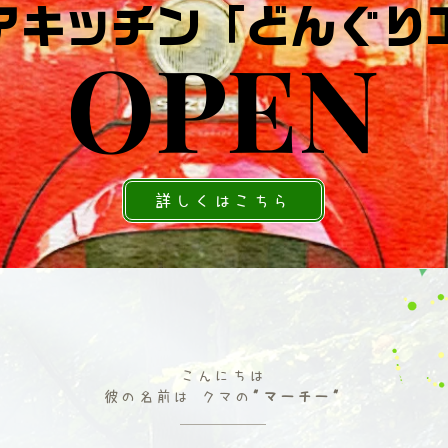
アキッチン「どんぐり
アキッチン「どんぐり
OPEN
OPEN
詳しくはこちら
こんにちは
彼の名前は クマの
"マーチー"