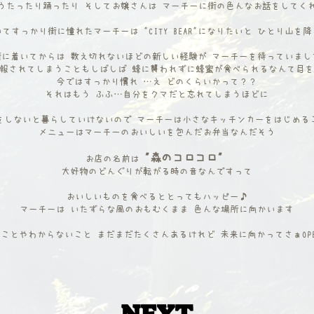
をうたったり踊った
り そして
お嬢さんは
マーチーに街の色んなお話をしてく
いてすっかり街に憧れたマーチーは
"CITY BEAR"になりたいと ひとり山
街に着いてからは 数え切れないほどの新しい経験が マーチーを待っていまし
報されてしまうこともしばしば 蜂に襲われずに蜂蜜が食べられるなんて目
今ではすっかり慣れ …え どのくらいかって？？
それはもう ふふ…自分をクマだと忘れてしまうほどに
をしないと暮らしていけないので マーチーは小さなキッチンカーを
はじめる
メニューはマーチーのおいしいを包んだお弁当なんだそう
"森のコロコロ"
お店の名前は
​大好物のどんぐりが転がる時の音なんですって
​おいしいものを食べるととってもハッピー♪
マーチーは いたずらな風のおもむく
まま
色んな場所に向かいます
ことやわからないこと まだまだたくさんあるけれど 未来に向かってさぁOP